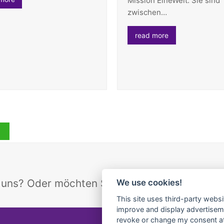
Mission EineWelt. Sie sind
zwischen…
read more
n uns? Oder möchten Sie gerne etwas loswerd
We use cookies!
This site uses third-party websi
improve and display advertisemen
revoke or change my consent at 