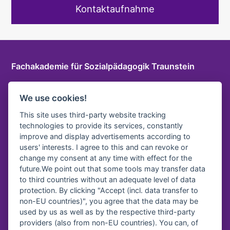
Kontaktaufnahme
Fachakademie für Sozialpädagogik Traunstein
Herzog-Friedrich-Str. 6 a, 83278 Traunstein
We use cookies!
T
+49 861 9096115 0
E-Mail
This site uses third-party website tracking
technologies to provide its services, constantly
LOGIN INTERNER BEREICH
improve and display advertisements according to
users' interests. I agree to this and can revoke or
change my consent at any time with effect for the
future.We point out that some tools may transfer data
Vereinsregister-Nr:
to third countries without an adequate level of data
protection. By clicking "Accept (incl. data transfer to
Amtsgericht Traunstein, VR 40
non-EU countries)", you agree that the data may be
used by us as well as by the respective third-party
providers (also from non-EU countries). You can, of