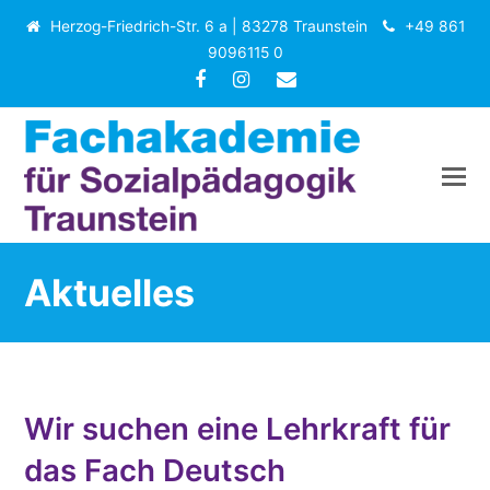
Herzog-Friedrich-Str. 6 a | 83278 Traunstein
+49 861
9096115 0
Facebook
Instagram
E-
Mail
Aktuelles
Wir suchen eine Lehrkraft für
das Fach Deutsch