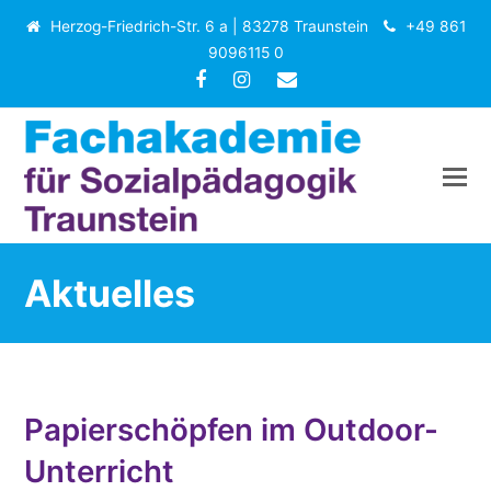
Herzog-Friedrich-Str. 6 a | 83278 Traunstein
+49 861
9096115 0
Facebook
Instagram
E-
Mail
Aktuelles
Papierschöpfen im Outdoor-
Unterricht