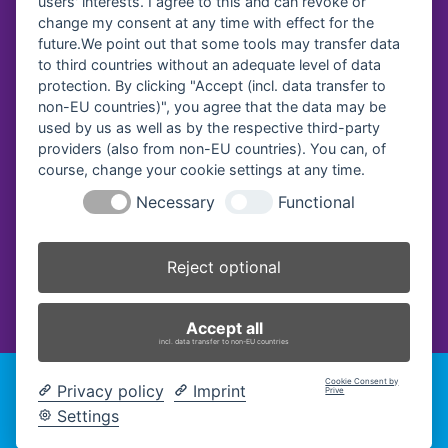
users' interests. I agree to this and can revoke or
change my consent at any time with effect for the
future.We point out that some tools may transfer data
Vereinsregister-Nr:
to third countries without an adequate level of data
protection. By clicking "Accept (incl. data transfer to
Amtsgericht Traunstein, VR 40
non-EU countries)", you agree that the data may be
used by us as well as by the respective third-party
providers (also from non-EU countries). You can, of
course, change your cookie settings at any time.
Necessary
Functional
Reject optional
Accept all
incl. data transfer to non-EU countries
Cookie Consent by
2026 Fachakademie für Sozialpädagogik Traunstein -
Privacy policy
Imprint
Prive
Impressum
|
Datenschutz
|
Cookie-Einstellungen ändern
|
Settings
Barrierefreiheitserklärung