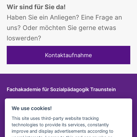
Wir sind für Sie da!
Haben Sie ein Anliegen? Eine Frage an
uns? Oder möchten Sie gerne etwas
loswerden?
Kontaktaufnahme
Fachakademie für Sozialpädagogik Traunstein
Herzog-Friedrich-Str. 6 a, 83278 Traunstein
We use cookies!
T
+49 861 9096115 0
E-Mail
This site uses third-party website tracking
technologies to provide its services, constantly
LOGIN INTERNER BEREICH
improve and display advertisements according to